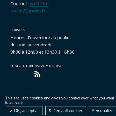
Courriel :
greffe.ta-
rouen@juradm.fr
HORAIRES
Heures d'ouverture au public :
du lundi au vendredi
9h00 à 12h00 et 13h30 à 16h30
SUIVEZ LE TRIBUNAL ADMINISTRATIF
Flux
RSS
Accessibilité : partiellement conforme
|
Mentions
This site uses cookies and gives you control over what you want
légales
|
Cookies
|
Données personnelles
|
Publications
to activate
administratives
OK, accept all
Deny all cookies
Personalize