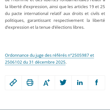
la liberté d’expression, ainsi que les articles 19 et 25
du pacte international relatif aux droits et civils et
politiques, garantissant respectivement la liberté
d’expression et la tenue d’élections libres.
Ordonnance du juge des référés n°2505987 et
2506102 du 31 décembre 2025
.
Passer
Augmenter
le
ou
réduire
partage
Passer
la
taille
de
le
de
la
l'article
partage
police