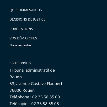
pour
de
arriver
QUI SOMMES-NOUS
l'article
après
pour
DÉCISIONS DE JUSTICE
arriver
PUBLICATIONS
avant
VOS DÉMARCHES
Nous rejoindre
COORDONNÉES
Tribunal administratif de
Rouen
53, avenue Gustave Flaubert
76000 Rouen
Téléphone : 02 35 58 35 00
Télécopie : 02 35 58 35 03