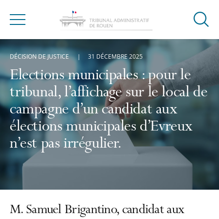
Ouvrir
Menu
la
modal
DÉCISION DE JUSTICE
31 DÉCEMBRE 2025
de
reche
Elections municipales : pour le
tribunal, l’affichage sur le local de
campagne d’un candidat aux
élections municipales d’Evreux
n’est pas irrégulier.
M. Samuel Brigantino, candidat aux