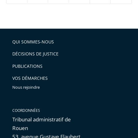
ou
réduire
partage
Passer
la
taille
de
le
de
la
l'article
partage
police
pour
de
arriver
QUI SOMMES-NOUS
l'article
après
pour
DÉCISIONS DE JUSTICE
arriver
PUBLICATIONS
avant
VOS DÉMARCHES
Nous rejoindre
COORDONNÉES
Tribunal administratif de
Rouen
53, avenue Gustave Flaubert