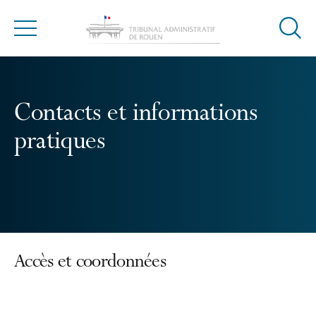
Ouvrir
Menu
la
modal
de
reche
Contacts et informations
pratiques
Accès et coordonnées