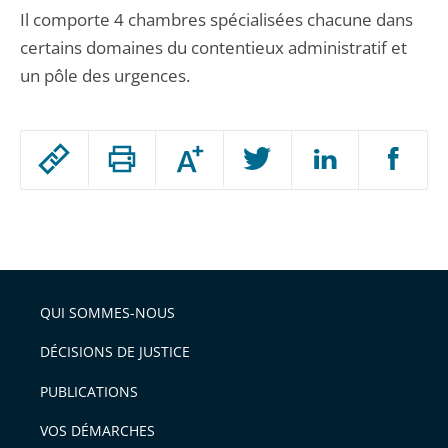
Il comporte 4 chambres spécialisées chacune dans
certains domaines du contentieux administratif et
un pôle des urgences.
Passer
Augmenter
le
ou
réduire
partage
Passer
la
taille
de
le
de
la
l'article
partage
police
pour
de
arriver
QUI SOMMES-NOUS
l'article
après
pour
DÉCISIONS DE JUSTICE
arriver
PUBLICATIONS
avant
VOS DÉMARCHES