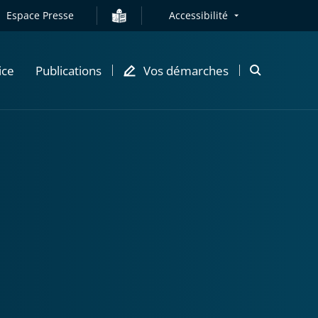
Espace Presse
Accessibilité
ice
Publications
Vos démarches
Ouvrir
la
modale
de
recherche