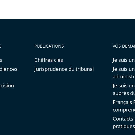
E
PUBLICATIONS
VOS DÉMA
s
Chiffres clés
Je suis un
udiences
Jurisprudence du tribunal
Je suis u
administr
cision
Je suis u
auprès du
Français F
comprend
Contacts 
pratique