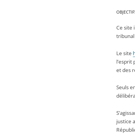
OBJECTI
Ce site 
tribunal
Le site
l’esprit
et des 
Seuls en
délibéra
S’agissa
justice 
Républiq