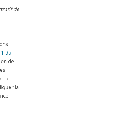
tratif de
ions
2-1 du
tion de
des
t la
iquer la
ence