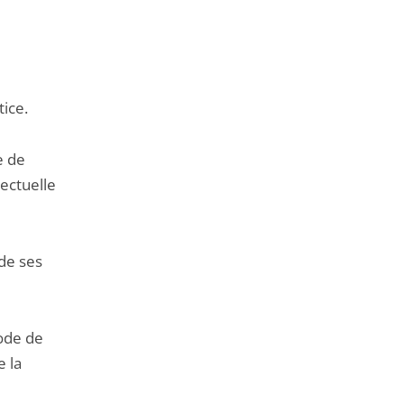
tice.
e de
lectuelle
 de ses
code de
e la