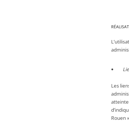
RÉALISA
L’utilis
administ
Li
Les lien
adminis
atteinte
d’indiqu
Rouen »