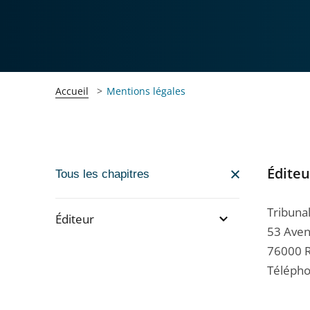
Accueil
Mentions légales
Éditeu
Passer
Tous les chapitres
la
navigation
Tribuna
Éditeur
de
53 Aven
l'article
Passer
76000 
pour
la
Télépho
arriver
navigation
après
de