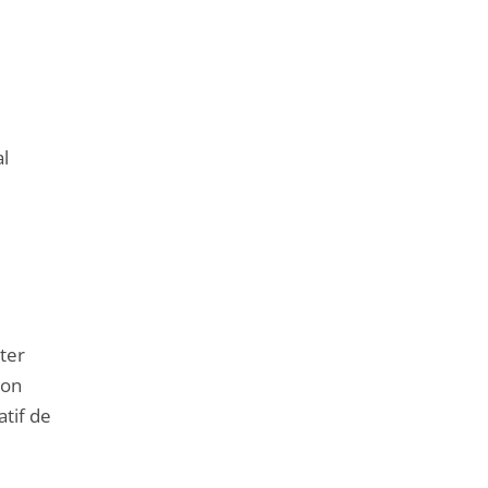
al
ter
ion
atif de