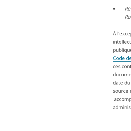
Ré
Ro
À l’exce
intellec
publiqu
Code des
ces cont
documen
date du 
source 
accompa
adminis