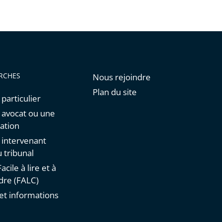
RCHES
Nous rejoindre
Plan du site
 particulier
n avocat ou une
ation
n intervenant
 tribunal
acile à lire et à
re (FALC)
et informations
s