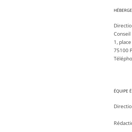
l'article
HÉBERG
pour
arriver
Directi
avant
Conseil 
1, place
75100 P
Télépho
ÉQUIPE É
Directio
Rédacti