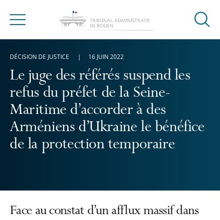
Ouvrir
Menu
la
modal
DÉCISION DE JUSTICE
16 JUIN 2022
de
reche
Le juge des référés suspend les
refus du préfet de la Seine-
Maritime d’accorder à des
Arméniens d’Ukraine le bénéfice
de la protection temporaire
Face au constat d’un afflux massif dans