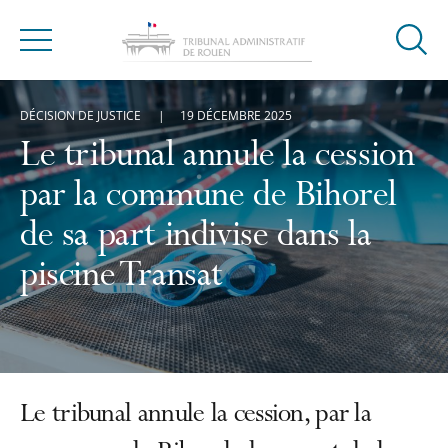
Ouvrir
Menu
la
modal
DÉCISION DE JUSTICE
19 DÉCEMBRE 2025
de
reche
Le tribunal annule la cession
par la commune de Bihorel
de sa part indivise dans la
piscine Transat
Le tribunal annule la cession, par la