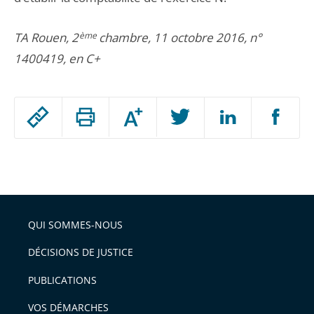
TA Rouen, 2
ème
chambre, 11 octobre 2016, n°
1400419, en C+
Passer
Augmenter
le
ou
réduire
partage
Passer
la
taille
de
le
de
la
l'article
partage
police
pour
de
arriver
QUI SOMMES-NOUS
l'article
après
pour
DÉCISIONS DE JUSTICE
arriver
PUBLICATIONS
avant
VOS DÉMARCHES