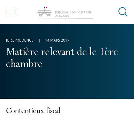
Ouvrir
Menu
la
modal
de
JURISPRUDENCE
14 MARS 2017
reche
Matière relevant de le 1ère
chambre
Contentieux fiscal