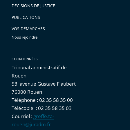
après
pour
DÉCISIONS DE JUSTICE
arriver
PUBLICATIONS
avant
VOS DÉMARCHES
Nous rejoindre
COORDONNÉES
Tribunal administratif de
Rouen
53, avenue Gustave Flaubert
76000 Rouen
Téléphone : 02 35 58 35 00
Télécopie : 02 35 58 35 03
Courriel :
greffe.ta-
rouen@juradm.fr