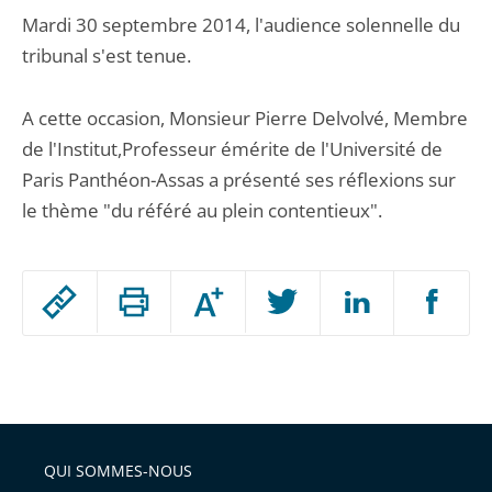
Mardi 30 septembre 2014, l'audience solennelle du
tribunal s'est tenue.
A cette occasion, Monsieur Pierre Delvolvé, Membre
de l'Institut,Professeur émérite de l'Université de
Paris Panthéon-Assas a présenté ses réflexions sur
le thème "du référé au plein contentieux".
Passer
Augmenter
le
ou
réduire
partage
Passer
la
taille
de
le
de
la
l'article
partage
police
pour
de
arriver
QUI SOMMES-NOUS
l'article