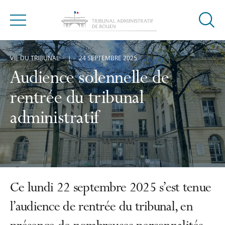
Ouvrir
Menu
la
modal
VIE DU TRIBUNAL
24 SEPTEMBRE 2025
de
reche
Audience solennelle de
rentrée du tribunal
administratif
Ce lundi 22 septembre 2025 s’est tenue
l’audience de rentrée du tribunal, en