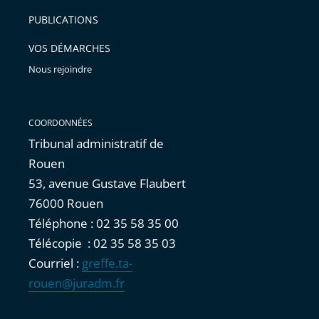
arriver
PUBLICATIONS
avant
VOS DÉMARCHES
Nous rejoindre
COORDONNÉES
Tribunal administratif de
Rouen
53, avenue Gustave Flaubert
76000 Rouen
Téléphone : 02 35 58 35 00
Télécopie : 02 35 58 35 03
Courriel :
greffe.ta-
rouen@juradm.fr