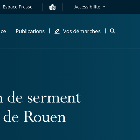
Espace Presse
Accessibilité
ice
Publications
Vos démarches
Ouvrir
la
modale
de
recherche
n de serment
f de Rouen