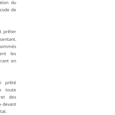
de
tion du
l'article
u code de
pour
arriver
avant
t prêter
sentant.
s nommés
ent les
trant en
i prêté
n toute
ret des
» devant
tat.