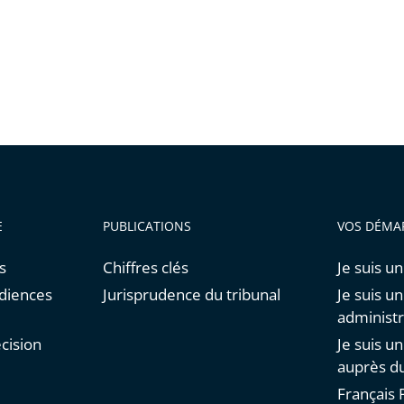
E
PUBLICATIONS
VOS DÉMA
s
Chiffres clés
Je suis un
udiences
Jurisprudence du tribunal
Je suis u
administr
cision
Je suis u
auprès du
Français F