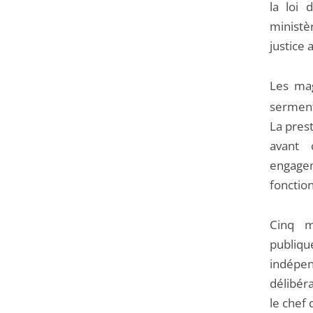
la loi
ministèr
justice 
Les ma
serment
La pres
avant 
engagem
fonction
Cinq m
publiq
indépe
délibér
le chef 