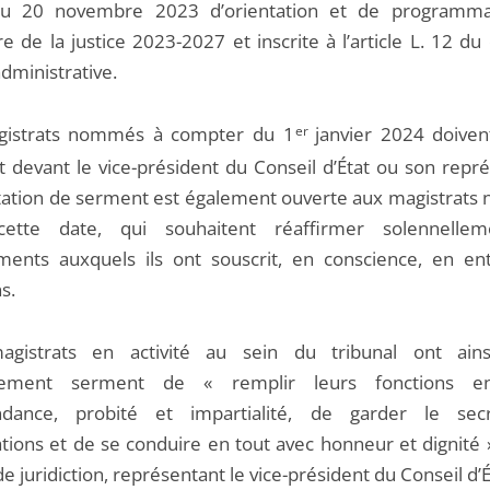
 du 20 novembre 2023 d’orientation et de programma
e de la justice 2023-2027 et inscrite à l’article L. 12 d
administrative.
gistrats nommés à compter du 1
er
janvier 2024 doiven
 devant le vice-président du Conseil d’État ou son repré
tation de serment est également ouverte aux magistrat
cette date, qui souhaitent réaffirmer solennellem
ents auxquels ils ont souscrit, en conscience, en en
s.
agistrats en activité au sein du tribunal ont ains
uement serment de « remplir leurs fonctions e
ndance, probité et impartialité, de garder le sec
ations et de se conduire en tout avec honneur et dignité 
de juridiction, représentant le vice-président du Conseil d’É