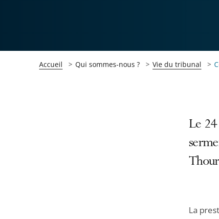
Accueil
Qui sommes-nous ?
Vie du tribunal
C
Passer
Passer
Le 24 
la
la
sermen
navigation
navigation
Thour
de
de
l'article
l'article
pour
pour
arriver
arriver
La prest
après
avant