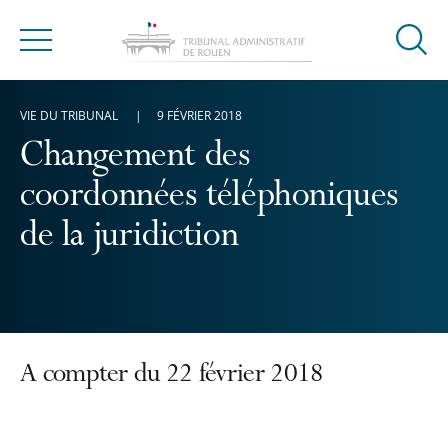
Ouvrir
Menu
la
modal
VIE DU TRIBUNAL
9 FÉVRIER 2018
de
reche
Changement des
coordonnées téléphoniques
de la juridiction
A compter du 22 février 2018