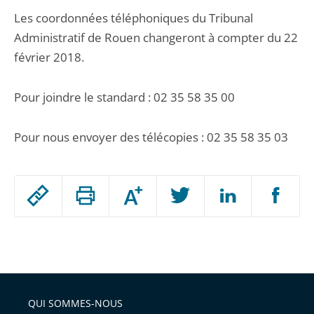
Les coordonnées téléphoniques du Tribunal
Administratif de Rouen changeront à compter du 22
février 2018.
Pour joindre le standard : 02 35 58 35 00
Pour nous envoyer des télécopies : 02 35 58 35 03
Passer
Augmenter
le
ou
réduire
partage
Passer
la
taille
de
le
de
la
l'article
partage
police
pour
de
arriver
QUI SOMMES-NOUS
l'article