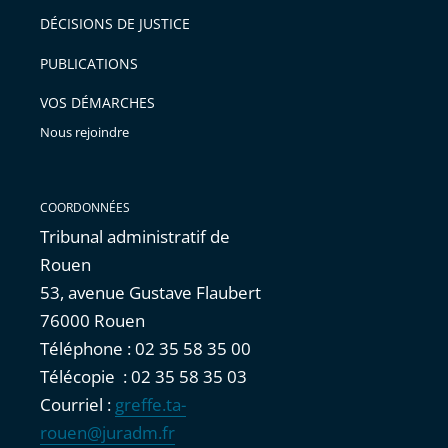
après
pour
DÉCISIONS DE JUSTICE
arriver
PUBLICATIONS
avant
VOS DÉMARCHES
Nous rejoindre
COORDONNÉES
Tribunal administratif de
Rouen
53, avenue Gustave Flaubert
76000 Rouen
Téléphone : 02 35 58 35 00
Télécopie : 02 35 58 35 03
Courriel :
greffe.ta-
rouen@juradm.fr