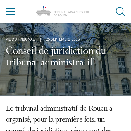
Ouvrir
Menu
la
modal
de
VIE DU TRIBUNAL
25 SEPTEMBRE 2025
reche
Conseil de juridiction du
tribunal administratif
Le tribunal administratif de Rouen a
organisé, pour la première fois, un