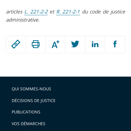
articles
L. 221-2-2
et
R. 221-2-1
du code de justice
administrative.
Passer
Augmenter
le
ou
réduire
partage
Passer
la
taille
de
le
de
la
l'article
partage
police
pour
de
arriver
QUI SOMMES-NOUS
l'article
après
pour
DÉCISIONS DE JUSTICE
arriver
PUBLICATIONS
avant
VOS DÉMARCHES