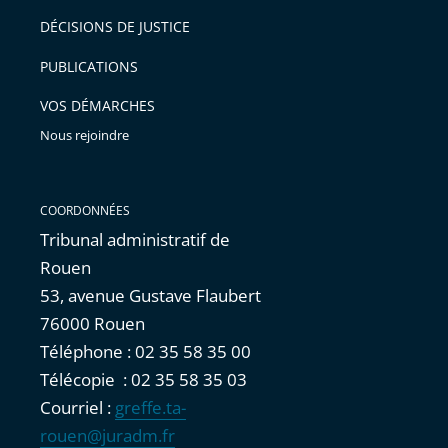
après
pour
DÉCISIONS DE JUSTICE
arriver
PUBLICATIONS
avant
VOS DÉMARCHES
Nous rejoindre
COORDONNÉES
Tribunal administratif de
Rouen
53, avenue Gustave Flaubert
76000 Rouen
Téléphone : 02 35 58 35 00
Télécopie : 02 35 58 35 03
Courriel :
greffe.ta-
rouen@juradm.fr