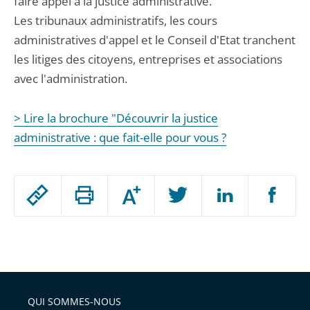
faire appel à la justice administrative.
Les tribunaux administratifs, les cours
administratives d'appel et le Conseil d'Etat tranchent
les litiges des citoyens, entreprises et associations
avec l'administration.
> Lire la brochure "Découvrir la justice
administrative : que fait-elle pour vous ?
Passer
Augmenter
le
ou
réduire
partage
Passer
la
taille
de
le
de
la
l'article
partage
police
pour
de
arriver
QUI SOMMES-NOUS
l'article