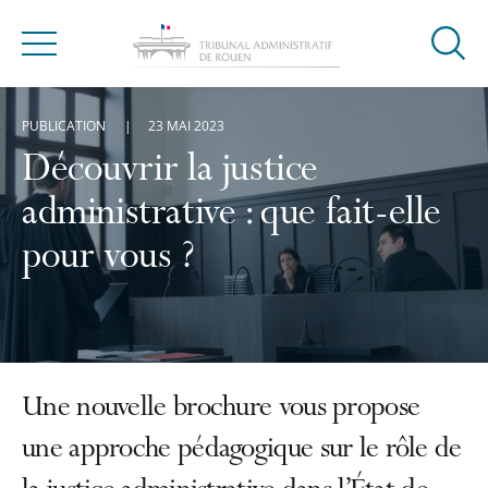
Ouvrir
Menu
la
modal
PUBLICATION
23 MAI 2023
de
reche
Découvrir la justice
administrative : que fait-elle
pour vous ?
Une nouvelle brochure vous propose
une approche pédagogique sur le rôle de