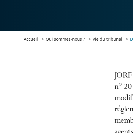
Accueil
Qui sommes-nous ?
Vie du tribunal
D
Passer
Passer
JORF 
la
la
n° 20
navigation
navigation
modifi
de
de
l'article
l'article
régle
pour
pour
membre
arriver
arriver
agents
après
avant