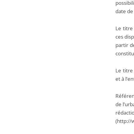
possibi
date de 
Le titr
ces disp
partir 
constitu
Le titre
et à l’e
Référenc
de l’ur
rédact
(http://