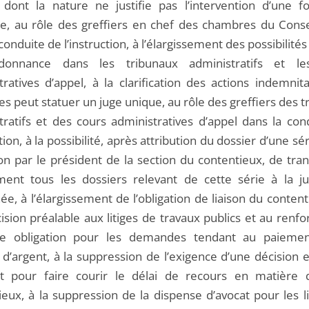
s dont la nature ne justifie pas l’intervention d’une f
ale, au rôle des greffiers en chef des chambres du Consei
conduite de l’instruction, à l’élargissement des possibilités
donnance dans les tribunaux administratifs et le
tratives d’appel, à la clarification des actions indemnit
es peut statuer un juge unique, au rôle des greffiers des 
tratifs et des cours administratives d’appel dans la con
ction, à la possibilité, après attribution du dossier d’une sé
tion par le président de la section du contentieux, de tr
ment tous les dossiers relevant de cette série à la jur
e, à l’élargissement de l’obligation de liaison du conten
ision préalable aux litiges de travaux publics et au renf
te obligation pour les demandes tendant au paiemen
’argent, à la suppression de l’exigence d’une décision 
t pour faire courir le délai de recours en matière 
ieux, à la suppression de la dispense d’avocat pour les l