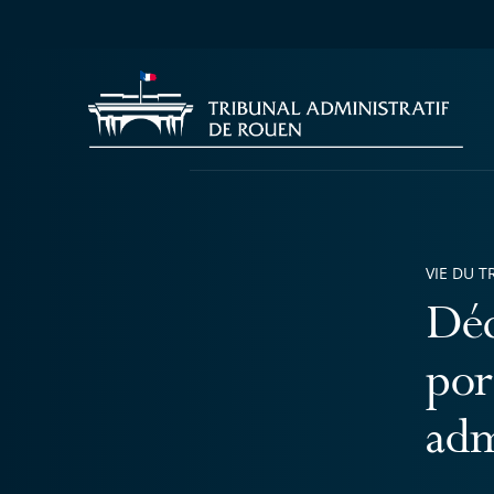
VIE DU T
Déc
por
adm