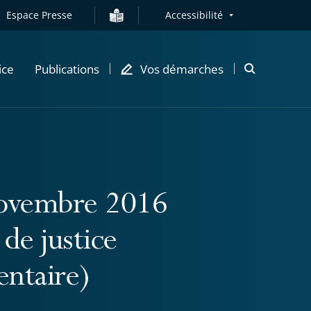
Espace Presse
Accessibilité
ice
Publications
Vos démarches
Ouvrir
la
modale
de
recherche
novembre 2016
de justice
entaire)