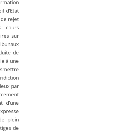
ormation
l d’Etat
 de rejet
s cours
aires sur
tribunaux
duite de
rie à une
ansmettre
idiction
tieux par
orcement
t d’une
expresse
de plein
itiges de