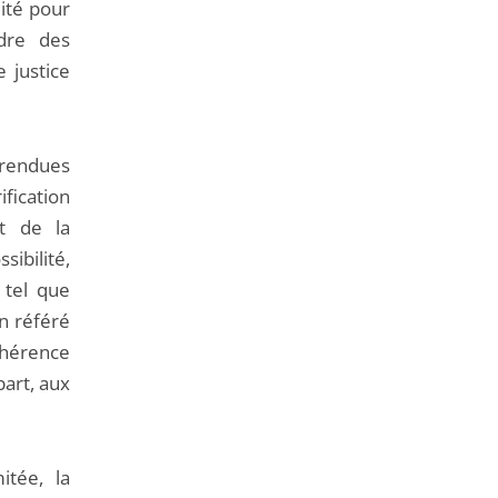
lité pour
dre des
 justice
rendues
ification
at de la
ibilité,
 tel que
en référé
ohérence
part, aux
itée, la