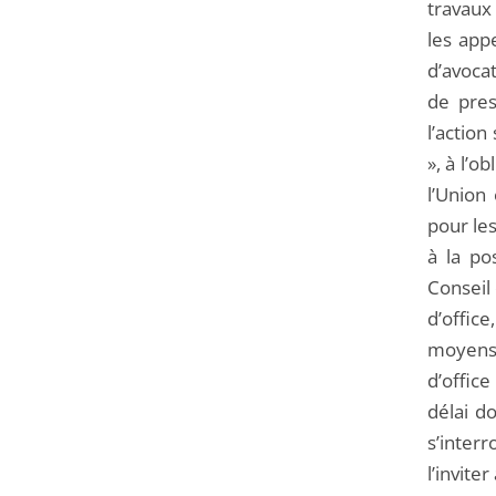
travaux
les app
d’avocat
de pres
l’action
», à l’o
l’Union
pour les
à la po
Conseil 
d’office
moyens 
d’offic
délai d
s’inter
l’invite