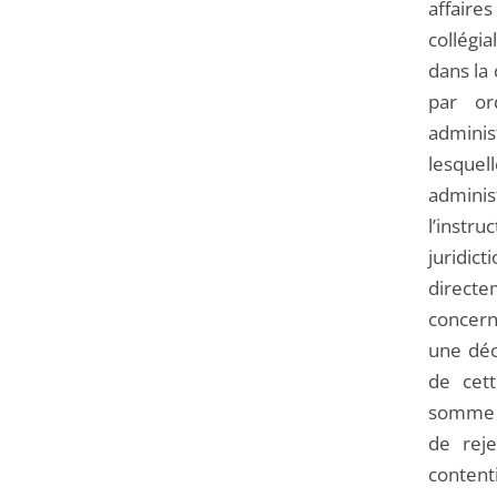
affaire
collégi
dans la 
par or
adminis
lesquell
adminis
l’instru
juridic
directe
concerné
une déc
de cet
somme d
de reje
content