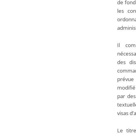
de fonde
les co
ordonna
administ
Il com
nécessai
des dis
command
prévue 
modifié 
par des
textuell
visas d’
Le titr