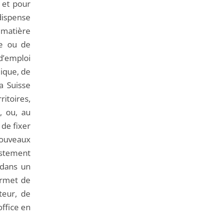
 et pour
dispense
n matière
de ou de
 d’emploi
lique, de
a Suisse
ritoires,
, ou, au
 de fixer
 nouveaux
istement
f dans un
ermet de
teur, de
office en