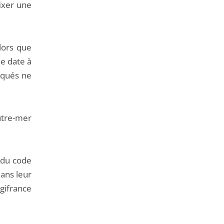
fixer une
lors que
ne date à
oqués ne
outre-mer
t du code
dans leur
ifrance