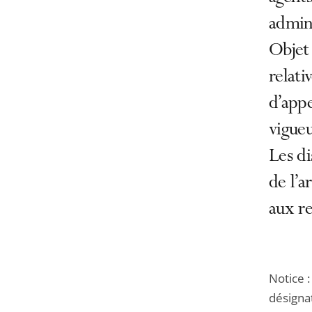
admini
Objet 
relati
d’appe
vigueu
Les di
de l’a
aux re
Notice :
désigna