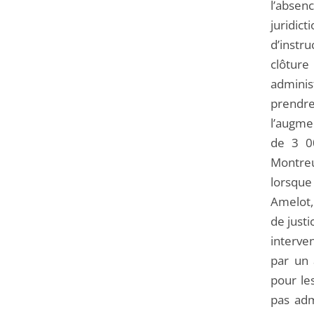
l’absen
juridi
d’instr
clôture
administ
prendre 
l’augme
de 3 00
Montreui
lorsque
Amelot, 
de just
interve
par un 
pour le
pas adm