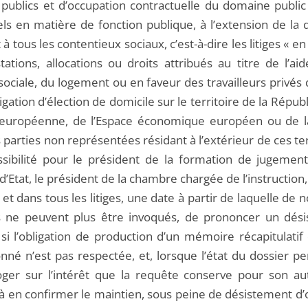
 publics et d’occupation contractuelle du domaine public
els en matière de fonction publique, à l’extension de la 
 à tous les contentieux sociaux, c’est-à-dire les litiges « e
tations, allocations ou droits attribués au titre de l’ai
 sociale, du logement ou en faveur des travailleurs privés
bligation d’élection de domicile sur le territoire de la Répub
 européenne, de l’Espace économique européen ou de l
 parties non représentées résidant à l’extérieur de ces ter
ssibilité pour le président de la formation de jugement
d’Etat, le président de la chambre chargée de l’instruction,
, et dans tous les litiges, une date à partir de laquelle de
ne peuvent plus être invoqués, de prononcer un dés
e si l’obligation de production d’un mémoire récapitulati
onné n’est pas respectée, et, lorsque l’état du dossier p
roger sur l’intérêt que la requête conserve pour son au
r à en confirmer le maintien, sous peine de désistement d’