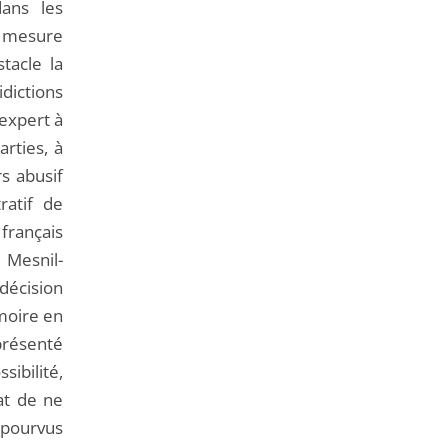
dans les
 mesure
tacle la
dictions
’expert à
arties, à
s abusif
ratif de
 français
 Mesnil-
 décision
moire en
présenté
ibilité,
at de ne
épourvus