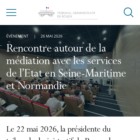
Ouvrir
Menu
la
modal
ÉVÉNEMENT
26 MAI 2026
de
reche
Rencontre autour de la
médiation avec les services
de l’Etat en Seine-Maritime
et Normandie
Le 22 mai 2026, la présidente du