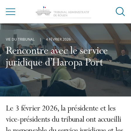
Ouvrir
Menu
la
modal
de
VIE DU TRIBUNAL
4 FÉVRIER 2026
reche
Rencontre avec le service
juridique d’Haropa Port
Le 3 février 2026, la présidente et les
vice-présidents du tribunal ont accueilli