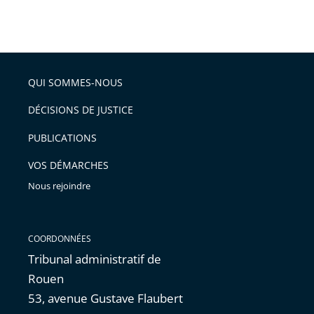
partage
Passer
la
taille
de
le
de
la
l'article
partage
police
pour
de
arriver
QUI SOMMES-NOUS
l'article
après
pour
DÉCISIONS DE JUSTICE
arriver
PUBLICATIONS
avant
VOS DÉMARCHES
Nous rejoindre
COORDONNÉES
Tribunal administratif de
Rouen
53, avenue Gustave Flaubert