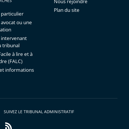
RCHES
Nous rejoindre
Plan du site
 particulier
n avocat ou une
ation
n intervenant
 tribunal
acile à lire et à
re (FALC)
et informations
s
SUIVEZ LE TRIBUNAL ADMINISTRATIF
Flux