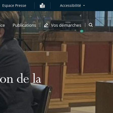
Espace Presse
Accessibilité
ice
Publications
Vos démarches
Ouvrir
la
modale
de
recherche
on de la