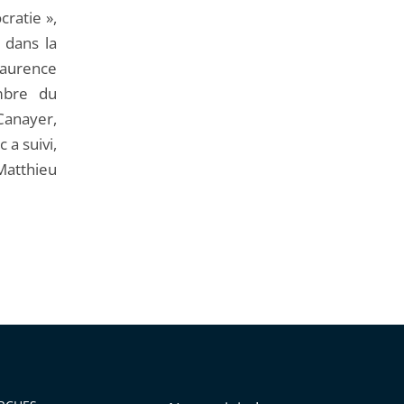
de
cratie »,
l'article
 dans la
pour
 Laurence
arriver
mbre du
avant
anayer,
 a suivi,
atthieu