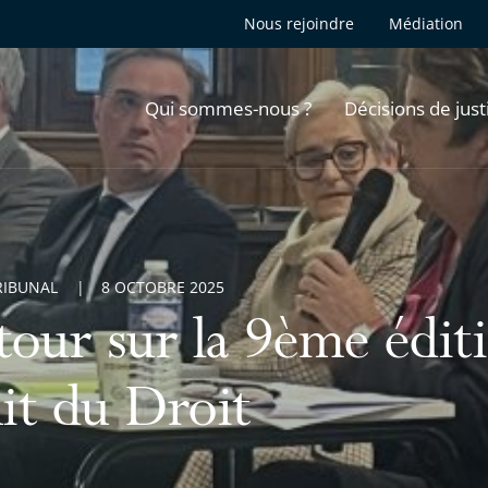
Nous rejoindre
Médiation
Qui sommes-nous ?
Décisions de just
RIBUNAL
8 OCTOBRE 2025
tour sur la 9ème éditi
it du Droit