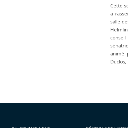
Cette so
a rasse
salle d
Helmli
consei
sénatric
animé 
Duclos, 