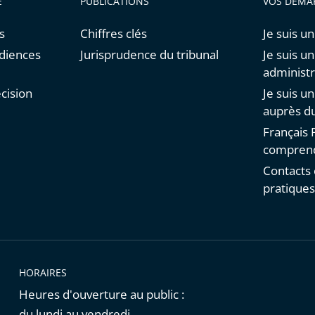
E
PUBLICATIONS
VOS DÉMA
s
Chiffres clés
Je suis un
udiences
Jurisprudence du tribunal
Je suis u
administr
cision
Je suis u
auprès du
Français F
comprend
Contacts 
pratique
HORAIRES
Heures d'ouverture au public :
du lundi au vendredi