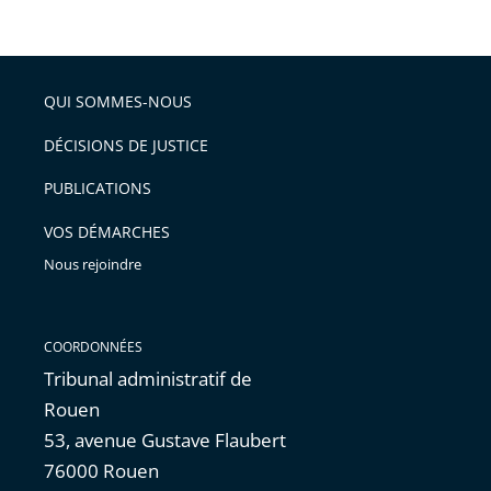
département
pour
obtenir
les
QUI SOMMES-NOUS
informations
DÉCISIONS DE JUSTICE
détaillées.
PUBLICATIONS
VOS DÉMARCHES
Nous rejoindre
COORDONNÉES
Tribunal administratif de
Rouen
53, avenue Gustave Flaubert
76000 Rouen