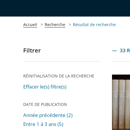
Accueil
Recherche
Résultat de recherche
Filtrer
Passer
33 R
les
filtres
pour
RÉINITIALISATION DE LA RECHERCHE
La
arriver
lettre
Effacer le(s) filtre(s)
après
de
jurispr
DATE DE PUBLICATION
n°41
Année précédente (2)
de
Entre 1 à 3 ans (5)
la