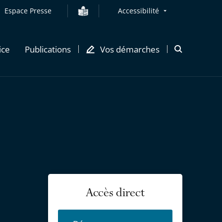
Espace Presse
Accessibilité
ice
Publications
Vos démarches
Ouvrir
la
modale
de
recherche
Accès direct