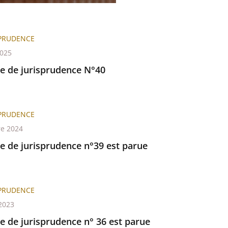
trative
SPRUDENCE
2025
re de jurisprudence N°40
ux
SPRUDENCE
re 2024
re de jurisprudence n°39 est parue
SPRUDENCE
2023
re de jurisprudence n° 36 est parue