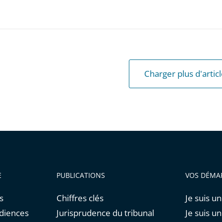
Charger plus d'artic
E
PUBLICATIONS
VOS DÉMA
s
Chiffres clés
Je suis un
udiences
Jurisprudence du tribunal
Je suis u