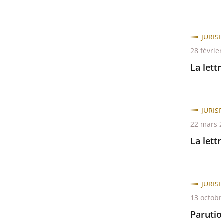
JURI
28 févrie
La lett
JURI
22 mars 
La lett
JURI
13 octob
Parutio