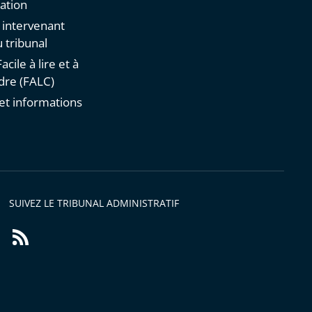
ation
n intervenant
 tribunal
acile à lire et à
re (FALC)
et informations
s
SUIVEZ LE TRIBUNAL ADMINISTRATIF
Flux
RSS