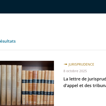
ésultats
JURISPRUDENCE
8 octobre 2025
La lettre de jurispru
udence
d'appel et des tribun