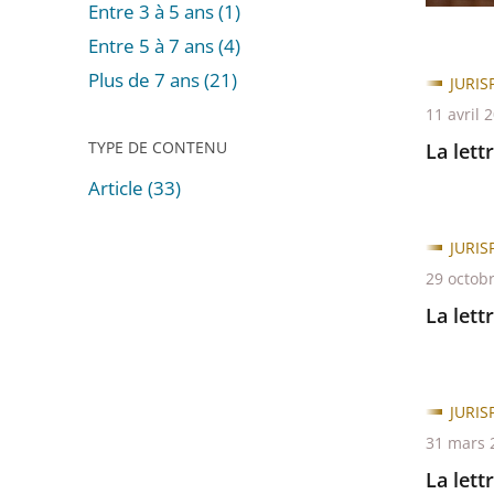
Entre 3 à 5 ans (1)
cour
Entre 5 à 7 ans (4)
adminis
Plus de 7 ans (21)
d'appel
JURI
et
11 avril 
des
TYPE DE CONTENU
La lett
tribuna
Article (33)
du
Passer
ressort
les
JURI
est
filtres
29 octob
parue.
pour
La lett
arriver
avant
JURI
31 mars 
La lett